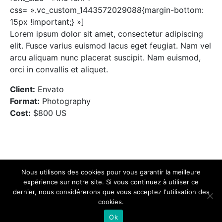
css= ».vc_custom_1443572029088{margin-bottom:
15px !important;} »]
Lorem ipsum dolor sit amet, consectetur adipiscing
elit. Fusce varius euismod lacus eget feugiat. Nam vel
arcu aliquam nunc placerat suscipit. Nam euismod,
orci in convallis et aliquet.
Client:
Envato
Format:
Photography
Cost:
$800 US
Nous utilisons des cookies pour vous garantir la meilleure
expérience sur notre site. Si vous continuez à utiliser ce
Textiles
Signalétiques
Objets
Catalogues
dernier, nous considérerons que vous acceptez l'utilisation des
Technologies
Contact
cookies.
© 2026 - cop. All rights reserved.
Ok