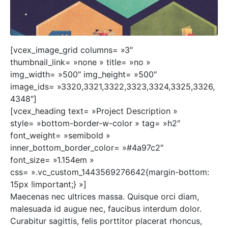
[vcex_image_grid columns= »3″
thumbnail_link= »none » title= »no »
img_width= »500″ img_height= »500″
image_ids= »3320,3321,3322,3323,3324,3325,3326,
4348″]
[vcex_heading text= »Project Description »
style= »bottom-border-w-color » tag= »h2″
font_weight= »semibold »
inner_bottom_border_color= »#4a97c2″
font_size= »1.154em »
css= ».vc_custom_1443569276642{margin-bottom:
15px !important;} »]
Maecenas nec ultrices massa. Quisque orci diam,
malesuada id augue nec, faucibus interdum dolor.
Curabitur sagittis, felis porttitor placerat rhoncus,