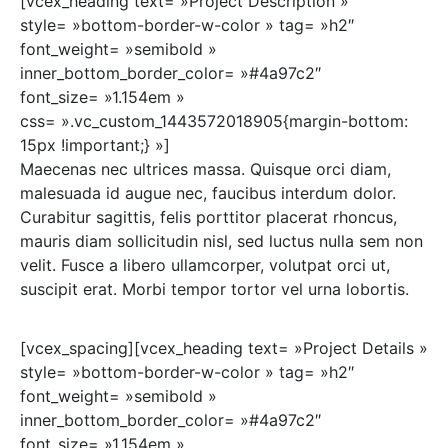
[vcex_heading text= »Project Description »
style= »bottom-border-w-color » tag= »h2″
font_weight= »semibold »
inner_bottom_border_color= »#4a97c2″
font_size= »1.154em »
css= ».vc_custom_1443572018905{margin-bottom:
15px !important;} »]
Maecenas nec ultrices massa. Quisque orci diam,
malesuada id augue nec, faucibus interdum dolor.
Curabitur sagittis, felis porttitor placerat rhoncus,
mauris diam sollicitudin nisl, sed luctus nulla sem non
velit. Fusce a libero ullamcorper, volutpat orci ut,
suscipit erat. Morbi tempor tortor vel urna lobortis.
[vcex_spacing][vcex_heading text= »Project Details »
style= »bottom-border-w-color » tag= »h2″
font_weight= »semibold »
inner_bottom_border_color= »#4a97c2″
font_size= »1.154em »