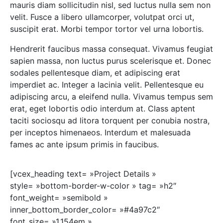
mauris diam sollicitudin nisl, sed luctus nulla sem non
velit. Fusce a libero ullamcorper, volutpat orci ut,
suscipit erat. Morbi tempor tortor vel urna lobortis.
Hendrerit faucibus massa consequat. Vivamus feugiat
sapien massa, non luctus purus scelerisque et. Donec
sodales pellentesque diam, et adipiscing erat
imperdiet ac. Integer a lacinia velit. Pellentesque eu
adipiscing arcu, a eleifend nulla. Vivamus tempus sem
erat, eget lobortis odio interdum at. Class aptent
taciti sociosqu ad litora torquent per conubia nostra,
per inceptos himenaeos. Interdum et malesuada
fames ac ante ipsum primis in faucibus.
[vcex_heading text= »Project Details »
style= »bottom-border-w-color » tag= »h2″
font_weight= »semibold »
inner_bottom_border_color= »#4a97c2″
font_size= »1.154em »