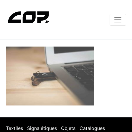
Textiles
Signalétiques
Objets
Catalogues