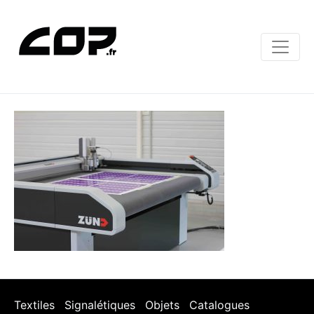
Textiles
Signalétiques
Objets
Catalogues